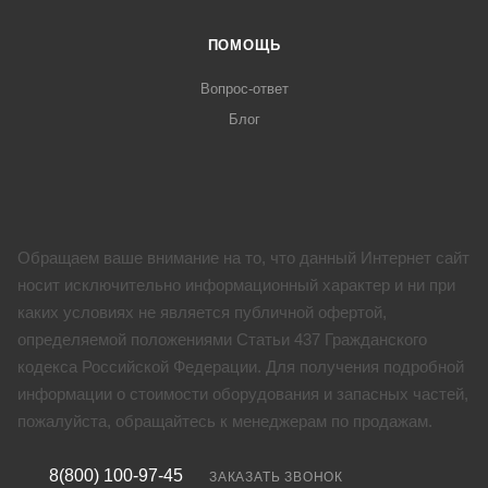
ПОМОЩЬ
Вопрос-ответ
Блог
Обращаем ваше внимание на то, что данный Интернет сайт
носит исключительно информационный характер и ни при
каких условиях не является публичной офертой,
определяемой положениями Статьи 437 Гражданского
кодекса Российской Федерации. Для получения подробной
информации о стоимости оборудования и запасных частей,
пожалуйста, обращайтесь к менеджерам по продажам.
8(800) 100-97-45
ЗАКАЗАТЬ ЗВОНОК